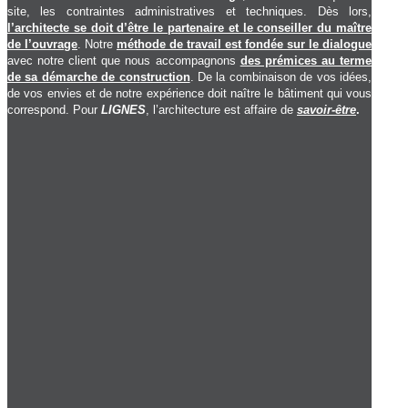
site, les contraintes administratives et techniques. Dès lors,
l’architecte se doit d’être le partenaire et le conseiller du maître
PROJET 399
de l’ouvrage
. Notre
méthode de travail est fondée sur le dialogue
avec notre client que nous accompagnons
des prémices au terme
de sa démarche de con
struction
. De la combinaison de vos idées,
de vos envies et de notre expérience doit naître le bâtiment q
ui vous
correspond. Pour
LIGNES
, l’architecture est affaire de
savoir-être
.
Le projet consiste en la construction d'un showroom commerc
PROJET 288
La société HENKENS FRERES est active depuis 1954 dans le
d’activités tels que : la Chaudronnerie, la Réfrigération et les
Thermiques. En plein essor, la surface de ses bureaux doit êtr
hausse.