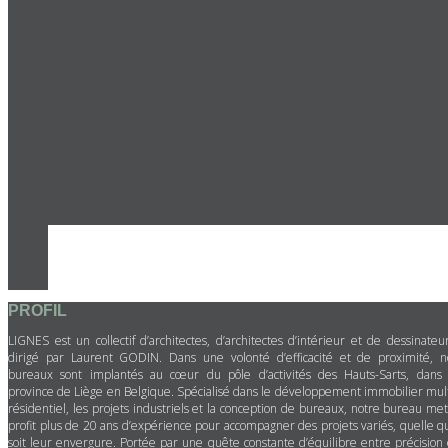
PROFIL
LIGNES est un collectif d’architectes, d’architectes d’intérieur et de dessinateur
dirigé par Laurent GODIN. Dans une volonté d’efficacité et de proximité, n
bureaux sont implantés au cœur du pôle d’activités des Hauts-Sarts, dans 
province de Liège en Belgique. Spécialisé dans le développement immobilier mult
résidentiel, les projets industriels et la conception de bureaux, notre bureau met
profit plus de 20 ans d’expérience pour accompagner des projets variés, quelle q
soit leur envergure. Portée par une quête constante d’équilibre entre précision 