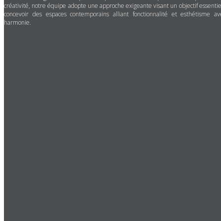
créativité, notre équipe adopte une approche exigeante visant un objectif essentiel
concevoir des espaces contemporains alliant fonctionnalité et esthétisme av
harmonie.