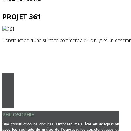
PROJET 361
Construction d’une surface commerciale Colruyt et un ensembl
PROJET 388
Construction de bureaux et logements
PHILOSOPHIE
Une construction ne doit pas s’imposer, mais
être en adéquation
avec les souhaits du maître de l’ouvrage
, les caractéristiques du